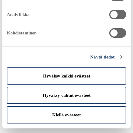
2023
2000
2000
Analytiikka
Sampo-konserni
remove
Vuosikertomus 2000
Kohdistaminen
Katso
2022
Konserniyhtiöt
add
1990
1990
Näytä tiedot
Hyväksy kaikki evästeet
Katso
1980
1980
Hyväksy valitut evästeet
2021
Kiellä evästeet