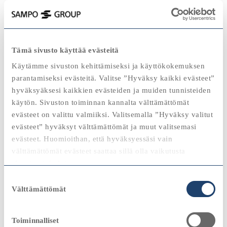
keyboard_backspace
2000
Tämä sivusto käyttää evästeitä
2025
Käytämme sivuston kehittämiseksi ja käyttökokemuksen
parantamiseksi evästeitä. Valitse ”Hyväksy kaikki evästeet”
hyväksyäksesi kaikkien evästeiden ja muiden tunnisteiden
käytön. Sivuston toiminnan kannalta välttämättömät
2020
2020
evästeet on valittu valmiiksi. Valitsemalla ”Hyväksy valitut
Katso
evästeet” hyväksyt välttämättömät ja muut valitsemasi
"Sampo-konsernin hallitus teki merkittävät
evästeet. Huomioithan, että hyväksyessäsi vain
uudelleenlinjaukset konsernin strategiaan.
2024
välttämättömät evästeet saattaa sillä olla vaikutusta
Kasvualueiksi määriteltiin
sivuston toimintaan.
pitkäaikaissäästäminen, vähittäis- ja
2010
2010
yksityispankkitoiminta sekä
Suostumuksen
Voit aina muokata evästeasetuksiasi painamalla
investointipankkitoiminta."
Välttämättömät
valinta
evästekäytäntö-linkkiä sivuston alaosassa.
Björn Wahlroos, Sammon konsernijohtaja
Katso
Toiminnalliset