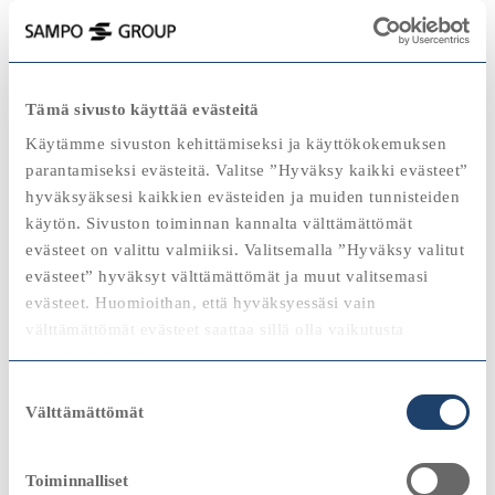
keyboard_backspace
2002
Tämä sivusto käyttää evästeitä
2025
Käytämme sivuston kehittämiseksi ja käyttökokemuksen
parantamiseksi evästeitä. Valitse ”Hyväksy kaikki evästeet”
hyväksyäksesi kaikkien evästeiden ja muiden tunnisteiden
käytön. Sivuston toiminnan kannalta välttämättömät
2020
2020
evästeet on valittu valmiiksi. Valitsemalla ”Hyväksy valitut
Katso
evästeet” hyväksyt välttämättömät ja muut valitsemasi
"Sampo pienensi vuoden 2002 aikana
evästeet. Huomioithan, että hyväksyessäsi vain
huomattavasti riskitasoaan. Yhtiö siirsi
2024
välttämättömät evästeet saattaa sillä olla vaikutusta
vahinkovakuutusliiketoiminnat osaksi
sivuston toimintaan.
pohjoismaista If-konsernia."
2010
2010
Suostumuksen
Björn Wahlroos, Sammon konsernijohtaja
Voit aina muokata evästeasetuksiasi painamalla
Välttämättömät
valinta
evästekäytäntö-linkkiä sivuston alaosassa.
Katso
Toiminnalliset