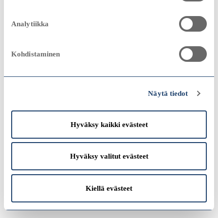
2023
Sampo-konserni
remove
2000
2000
Analytiikka
Vuosikertomus 2002
Kohdistaminen
Konserniyhtiöt
add
Katso
2022
1990
1990
Näytä tiedot
Hyväksy kaikki evästeet
Katso
1980
1980
Hyväksy valitut evästeet
2021
Kiellä evästeet