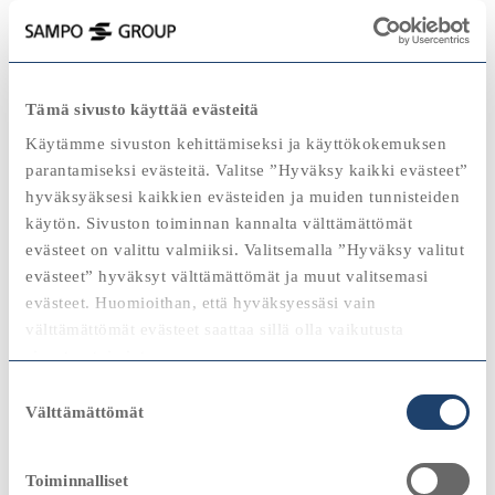
Ota yhteyttä
Tämä sivusto käyttää evästeitä
Käytämme sivuston kehittämiseksi ja käyttökokemuksen
Sampo Oyj
parantamiseksi evästeitä. Valitse ”Hyväksy kaikki evästeet”
hyväksyäksesi kaikkien evästeiden ja muiden tunnisteiden
Fabianinkatu 21
käytön. Sivuston toiminnan kannalta välttämättömät
00130 Helsinki
evästeet on valittu valmiiksi. Valitsemalla ”Hyväksy valitut
Y-tunnus
evästeet” hyväksyt välttämättömät ja muut valitsemasi
evästeet. Huomioithan, että hyväksyessäsi vain
0142213-3
välttämättömät evästeet saattaa sillä olla vaikutusta
Puhelin
sivuston toimintaan.
010 516 0100
Suostumuksen
Voit aina muokata evästeasetuksiasi painamalla
Välttämättömät
valinta
Lisätietoja
evästekäytäntö-linkkiä sivuston alaosassa.
www.sampo.com/yhteydet
Toiminnalliset